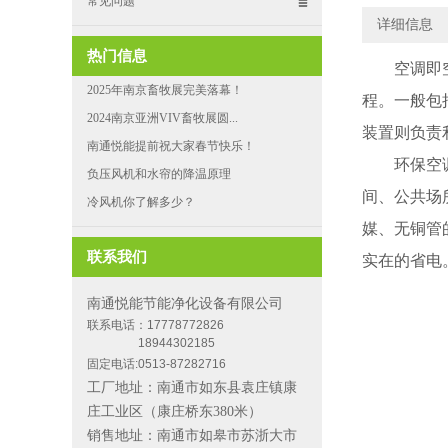
常见问题
详细信息
热门信息
空调即
2025年南京畜牧展完美落幕！
程。一般包
2024南京亚洲VIV畜牧展圆...
装置则负责
南通悦能提前祝大家春节快乐！
环保空
负压风机和水帘的降温原理
间、公共场
冷风机你了解多少？
媒、无铜管
联系我们
实在的省电
南通悦能节能净化设备有限公司
联系电话：17778772826
18944302185
固定电话:0513-87282716
工厂地址：南通市如东县袁庄镇康
庄工业区（康庄桥东380米）
销售地址：南通市如皋市苏浙大市