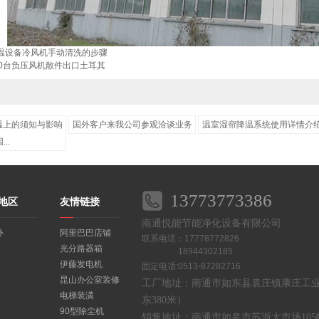
房降温设备冷风机手动清洗的步骤
200台负压风机散件出口土耳其
温上的须知与影响
国外客户来我公司参观洽谈业务
温室湿帘降温系统使用详情介
...
13773773386
地区
友情链接
南通悦能节能净化设备有限公司
外
阿里巴巴店铺
联系电话：17778772826
光分路器箱
18944302185
伊藤发电机
固定电话:0513-87282716
昆山办公室装修
工厂地址：南通市如东县袁庄镇康庄工
电梯装潢
东380米）
90型除尘机
销售地址：南通市如皋市苏浙大市场105