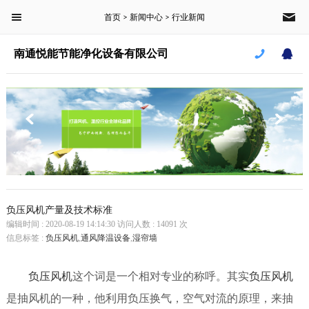
首页
新闻中心
行业新闻
菜单栏
>
>
南通悦能节能净化设备有限公司
首页
产品中心
新闻中心
案例中心
关于我们
负压风机产量及技术标准
编辑时间 : 2020-08-19 14:14:30 访问人数 : 14091 次
信息标签 :
负压风机
,
通风降温设备
,
湿帘墙
CLOSE
负压风机
这个词是一个相对专业的称呼。其实
负压风机
南通悦能节能净化设备有限公司
是抽风机的一种，他利用负压换气，空气对流的原理，来抽