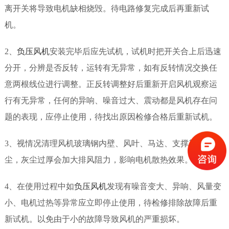
离开关将导致电机缺相烧毁。待电路修复完成后再重新试
机。
2、
负压风机
安装完毕后应先试机，试机时把开关合上后迅速
分开，分辨是否反转，运转有无异常，如有反转情况交换任
意两根线位进行调整。正反转调整好后重新开启风机观察运
行有无异常，任何的异响、噪音过大、震动都是风机存在问
题的表现，应停止使用，待找出原因检修合格后重新试机。
3、视情况清理风机玻璃钢内壁、风叶、马达、支撑架上的灰
尘，灰尘过厚会加大排风阻力，影响电机散热效果。
4、在使用过程中如
负压风机
发现有噪音变大、异响、风量变
小、电机过热等异常应立即停止使用，待检修排除故障后重
新试机。以免由于小的故障导致风机的严重损坏。