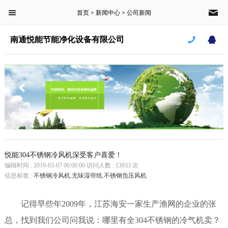
首页
新闻中心
公司新闻
菜单栏
>
>
南通悦能节能净化设备有限公司
首页
产品中心
新闻中心
案例中心
关于我们
悦能304不锈钢冷风机深受客户喜爱！
编辑时间 : 2019-03-07 00:00:00 访问人数 : 13933 次
信息标签 :
不锈钢冷风机
,
无味湿帘纸
,
不锈钢负压风机
CLOSE
记得早些年2009年，江苏海安一家生产渔网的企业的张
南通悦能节能净化设备有限公司
总，找到我们公司问我说：哪里有全304不锈钢的冷气机卖？