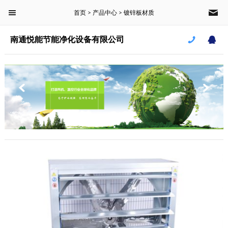
首页
产品中心
镀锌板材质
菜单栏
>
>
南通悦能节能净化设备有限公司
首页
产品中心
新闻中心
案例中心
关于我们
CLOSE
南通悦能节能净化设备有限公司