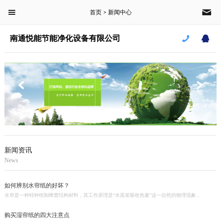
首页
新闻中心
菜单栏
>
南通悦能节能净化设备有限公司
首页
产品中心
新闻中心
案例中心
关于我们
新闻资讯
News
CLOSE
如何辨别水帘纸的好坏？
水帘是一种特种纸制蜂窝结构材料，其工作原理是“水蒸发吸收热量”这一自然的物理现象...
南通悦能节能净化设备有限公司
购买湿帘纸的四大注意点