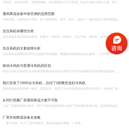
湿帘纸，别名水帘纸，呈蜂窝结构，是由原纸加工生产而成。其生产流程大概为上浆、烘干...
通风降温设备环保空调的适用范围
环保空调，又称蒸发冷风机，是一种集降温、换气、防尘、除味于一身的蒸发式通风降温设...
负压风机有哪些分类
负压风机具有机投资成本低，风量大，噪音低，耗能小，运行平稳，寿命长，效率高等特点...
负压风机的主要故障分析
负压风机在夏季的应用可以说是全年的巅峰，频繁的使用难免会发生故障，一旦严重了，就...
移动冷风机与普通冷风机的区别
移动冷风机是利用机内水循环系统将由风扇吹进来的空气中的热量吸收而达到降温的效果，...
我们安装了10000台冷风机，总结了6招教您选好冷风机
实践是检验真理的唯一标准，实践证明：采用工业冷风机降温设备是目前经济、有效的厂房...
从同行照搬厂房通风降温方案不可取
工业厂房通风降温方案中，最不可取的就是把同行业的厂房的通风降温方案，按部就班的应...
厂房车间降温设备全攻略
夏日来临，对于厂房车间来说，降温设备极为重要。厂房车...